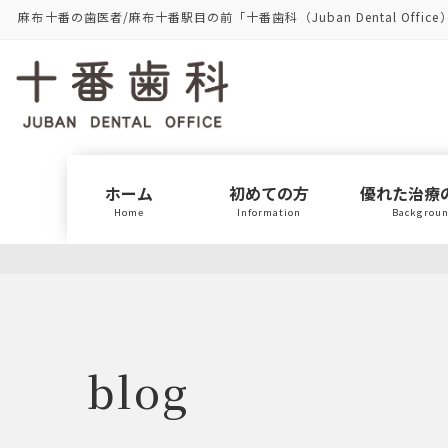
コ
ナ
麻布十番の歯医者/麻布十番駅目の前「十番歯科（Juban Dental Office
ン
ビ
テ
ゲ
ン
ー
ツ
シ
に
ョ
移
ン
動
に
ホーム
初めての方
優れた治療
移
Home
Information
Backgrou
動
blog