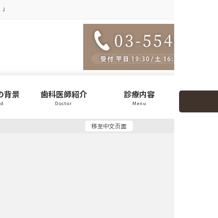
）」
の背景
歯科医師紹介
診療内容
医院
nd
Doctor
Menu
Clin
移至中文页面