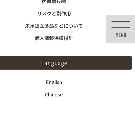
医療費控除
English
Chinese
リスクと副作用
未承認医薬品などについて
個人情報保護指針
紹介
料金・その他
アクセス
Language
ic
Fee – Other
Access
English
Chinese