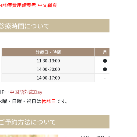
由診療費用請參考
中文網頁
診療時間について
診療日・時間
月
火
11:30-13:00
●
●
14:00-20:00
●
●
14:00-17:00
-
-
IP…
中国語対応Day
水曜・日曜・祝日は
休診日
です。
ご予約方法について