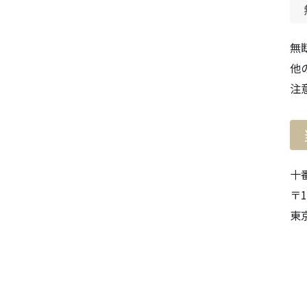
無
他
注
十
〒1
東