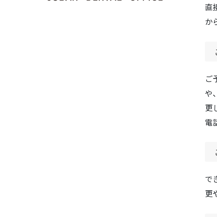
直
か
ご
や
更
電
で
更