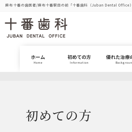
コ
ナ
麻布十番の歯医者/麻布十番駅目の前「十番歯科（Juban Dental Office
ン
ビ
テ
ゲ
ン
ー
ツ
シ
に
ョ
移
ン
動
に
ホーム
初めての方
優れた治療
移
Home
Information
Backgrou
動
初めての方