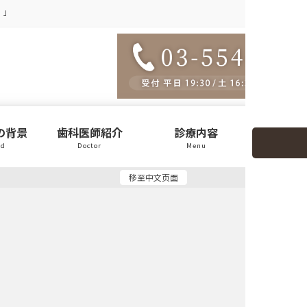
）」
の背景
歯科医師紹介
診療内容
医院
nd
Doctor
Menu
Clin
移至中文页面