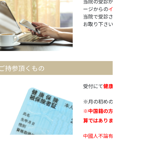
当院の受診が初めての方
ージからの
インターネッ
当院で受診されたことの
お取り下さい。
ご持参頂くもの
受付にて
健康保険証をご
※月の初めの受診の際に
※中国籍の方は保険証有
算ではありません。）
中國人不論有沒有日本保