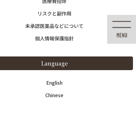
医療費控除
English
Chinese
リスクと副作用
未承認医薬品などについて
個人情報保護指針
紹介
料金・その他
アクセス
Language
ic
Fee – Other
Access
English
Chinese