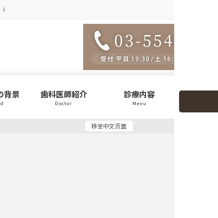
）」
の背景
歯科医師紹介
診療内容
医院
nd
Doctor
Menu
Clin
移至中文页面