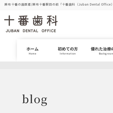
コ
ナ
麻布十番の歯医者/麻布十番駅目の前「十番歯科（Juban Dental Office
ン
ビ
テ
ゲ
ン
ー
ツ
シ
に
ョ
移
ン
動
に
ホーム
初めての方
優れた治療
移
Home
Information
Backgrou
動
blog