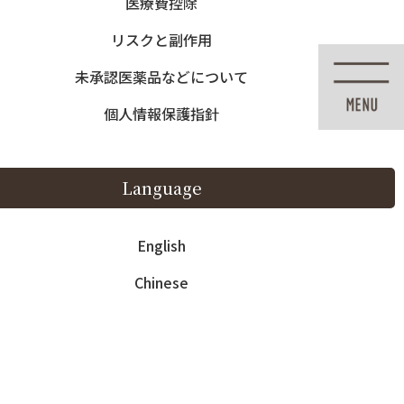
医療費控除
English
Chinese
リスクと副作用
未承認医薬品などについて
個人情報保護指針
紹介
料金・その他
アクセス
Language
ic
Fee – Other
Access
English
Chinese