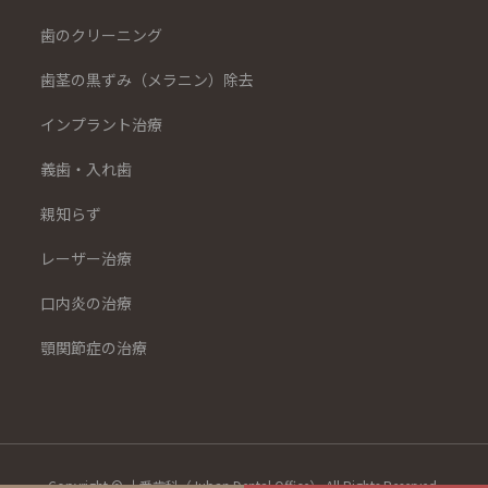
歯のクリーニング
歯茎の黒ずみ（メラニン）除去
インプラント治療
義歯・入れ歯
親知らず
レーザー治療
口内炎の治療
顎関節症の治療
Copyright © 十番歯科（Juban Dental Office） All Rights Reserved.