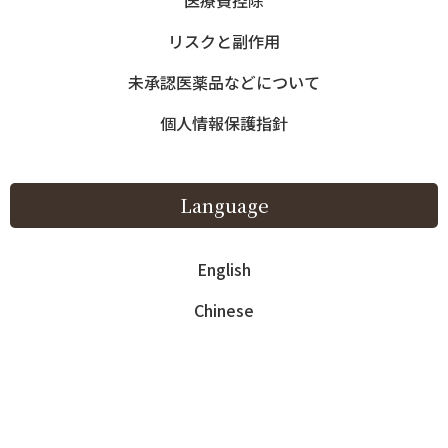
医療費控除
English
Chinese
コ
ナ
リスクと副作用
ン
ビ
テ
ゲ
未承認医薬品などについて
ン
ー
移至中文页面
個人情報保護指針
ツ
シ
に
ョ
移
ン
動
に
Language
移
blog
動
English
HOME
blog
お知らせ
3/6〜3/14 休診のお知らせ
Chinese
2026年3月2日
お知らせ
3/6〜3/14 休診のお知らせ